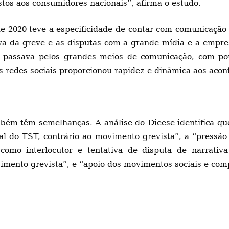
stos aos consumidores nacionais”, afirma o estudo.
 2020 teve a especificidade de contar com comunicação 
tiva da greve e as disputas com a grande mídia e a emp
e passava pelos grandes meios de comunicação, com pou
 redes sociais proporcionou rapidez e dinâmica aos acont
ambém têm semelhanças. A análise do Dieese identifica 
cial do TST, contrário ao movimento grevista”, a “pressã
omo interlocutor e tentativa de disputa de narrativ
imento grevista”, e “apoio dos movimentos sociais e com