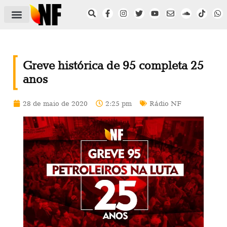
ÁREA DO FILIADO
NOTÍCIAS DO NF
SAÚDE E SEGURANÇA
ACORDO COLETIVO
SETOR PRIVADO
NF NAS INSTITUIÇÕES
Greve histórica de 95 completa 25
anos
28 de maio de 2020
2:25 pm
Rádio NF