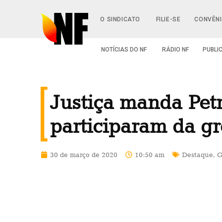
O SINDICATO
FILIE-SE
CONVÊN
NOTÍCIAS DO NF
RÁDIO NF
PUBLI
Justiça manda Petr
participaram da g
30 de março de 2020
10:50 am
Destaque
,
G