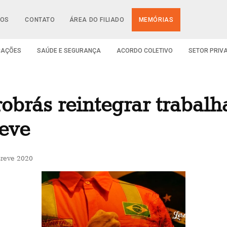
IOS
CONTATO
ÁREA DO FILIADO
MEMÓRIAS
CAÇÕES
SAÚDE E SEGURANÇA
ACORDO COLETIVO
SETOR PRIV
obrás reintegrar trabal
reve
reve 2020