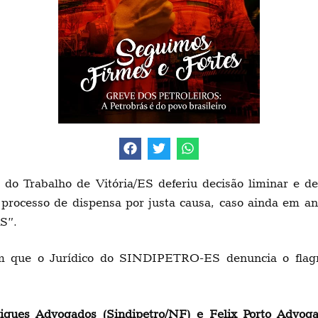
do Trabalho de Vitória/ES deferiu decisão liminar e de
processo de dispensa por justa causa, caso ainda em and
S”.
em que o Jurídico do SINDIPETRO-ES denuncia o flagran
igues Advogados (Sindipetro/NF) e Felix Porto Advog