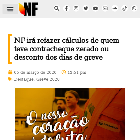
ÁREA DO FILIADO
NOTÍCIAS DO NF
SAÚDE E SEGURANÇA
ACORDO COLETIVO
SETOR PRIVADO
NF NAS INSTITUIÇÕES
NF irá refazer cálculos de quem
teve contracheque zerado ou
desconto dos dias de greve
05 de março de 2020
12:51 pm
Destaque
,
Greve 2020