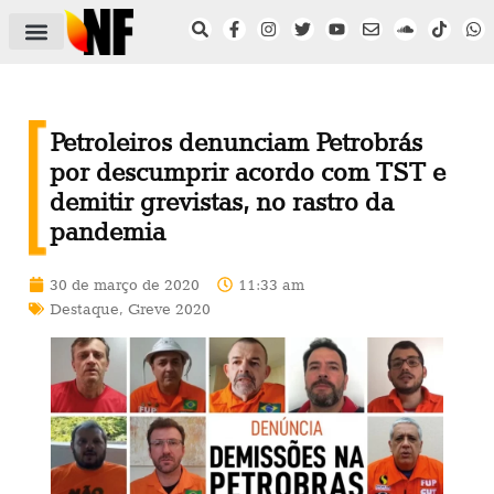
ÁREA DO FILIADO
NOTÍCIAS DO NF
SAÚDE E SEGURANÇA
ACORDO COLETIVO
SETOR PRIVADO
NF NAS INSTITUIÇÕES
Petroleiros denunciam Petrobrás
por descumprir acordo com TST e
demitir grevistas, no rastro da
pandemia
30 de março de 2020
11:33 am
Destaque
,
Greve 2020