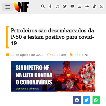
ÁREA DO FILIADO
NOTÍCIAS DO NF
SAÚDE E SEGURANÇA
ACORDO COLETIVO
SETOR PRIVADO
NF NAS INSTITUIÇÕES
Petroleiros são desembarcados da
P-50 e testam positivo para covid-
19
03 de agosto de 2020
10:38 am
Rádio NF