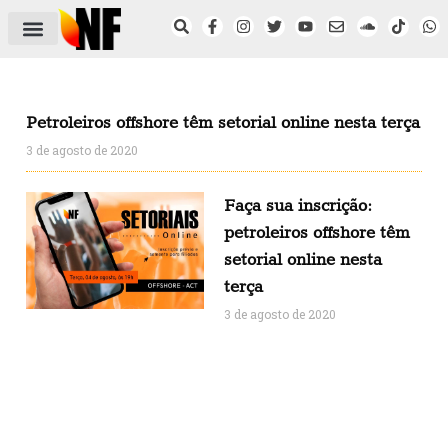
ÁREA DO FILIADO
NOTÍCIAS DO NF
SAÚDE E SEGURANÇA
ACORDO COLETIVO
SETOR PRIVADO
NF NAS INSTITUIÇÕES
Petroleiros offshore têm setorial online nesta terça
3 de agosto de 2020
Faça sua inscrição:
petroleiros offshore têm
setorial online nesta
terça
3 de agosto de 2020