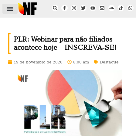
ÁREA DO FILIADO
NOTÍCIAS DO NF
SAÚDE E SEGURANÇA
ACORDO COLETIVO
SETOR PRIVADO
NF NAS INSTITUIÇÕES
PLR: Webinar para não filiados
acontece hoje – INSCREVA-SE!
19 de novembro de 2020
8:00 am
Destaque