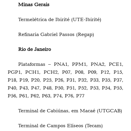
Minas Gerais
Termelétrica de Ibirité (UTE-Ibirité)
Refinaria Gabriel Passos (Regap)
Rio de Janeiro
Plataformas – PNA1, PPM1, PNA2, PCE1,
PGP1, PCH1, PCH2, P07, P08, P09, P12, P15,
P18, P19, P20, P25, P26, P31, P32, P33, P35, P37,
P40, P43, P47, P48, P50, P51, P52, P53, P54, P55,
P56, P61, P62, P63, P74, P76, P77
Terminal de Cabiúnas, em Macaé (UTGCAB)
Terminal de Campos Elíseos (Tecam)