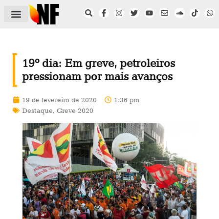
ÁREA DO FILIADO
NOTÍCIAS DO NF
SAÚDE E SEGURANÇA
ACORDO COLETIVO
SETOR PRIVADO
NF NAS INSTITUIÇÕES
19º dia: Em greve, petroleiros
pressionam por mais avanços
19 de fevereiro de 2020
1:36 pm
Destaque
,
Greve 2020