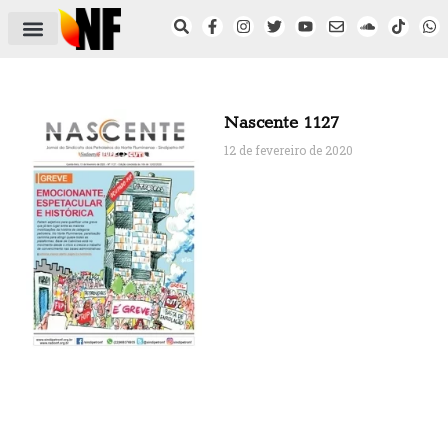
ÁREA DO FILIADO
NOTÍCIAS DO NF
SAÚDE E SEGURANÇA
ACORDO COLETIVO
SETOR PRIVADO
NF NAS INSTITUIÇÕES
Nascente 1127
12 de fevereiro de 2020