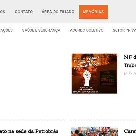
IOS
CONTATO
ÁREA DO FILIADO
MEMÓRIAS
CAÇÕES
SAÚDE E SEGURANÇA
ACORDO COLETIVO
SETOR PRIV
NF d
Trab
18 de f
ato na sede da Petrobrás
Cara