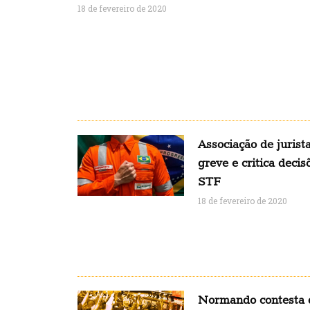
18 de fevereiro de 2020
Associação de jurist
greve e critica deci
STF
18 de fevereiro de 2020
Normando contesta d