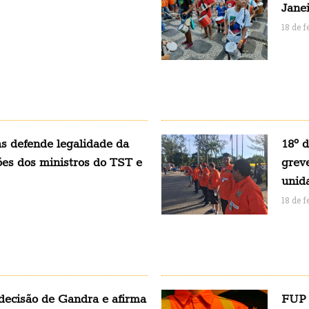
Janei
18 de f
as defende legalidade da
18º d
sões dos ministros do TST e
grev
unid
18 de f
ecisão de Gandra e afirma
FUP 