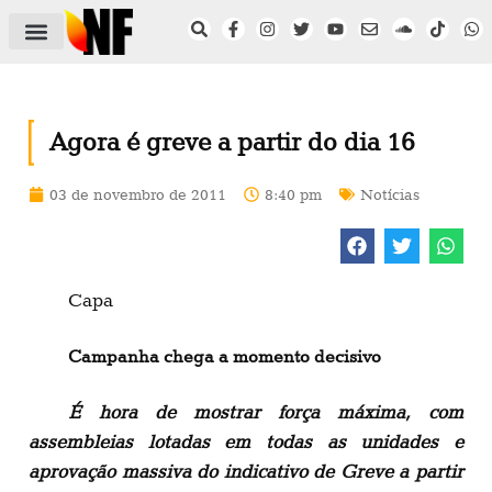
ÁREA DO FILIADO
NOTÍCIAS DO NF
SAÚDE E SEGURANÇA
ACORDO COLETIVO
SETOR PRIVADO
NF NAS INSTITUIÇÕES
Agora é greve a partir do dia 16
03 de novembro de 2011
8:40 pm
Notícias
Capa
Campanha chega a momento decisivo
É hora de mostrar força máxima, com
assembleias lotadas em todas as unidades e
aprovação massiva do indicativo de Greve a partir