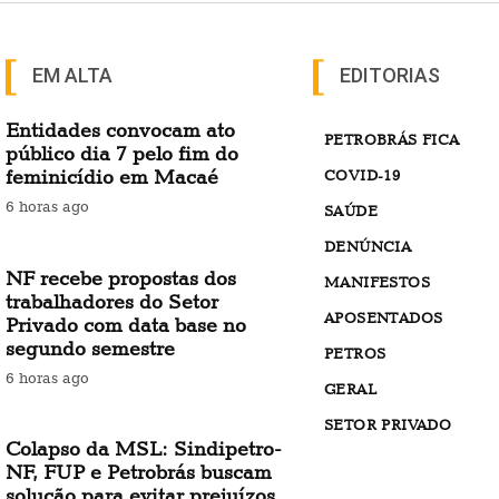
EM ALTA
EDITORIAS
Entidades convocam ato
PETROBRÁS FICA
público dia 7 pelo fim do
feminicídio em Macaé
COVID-19
6 horas ago
SAÚDE
DENÚNCIA
NF recebe propostas dos
MANIFESTOS
trabalhadores do Setor
APOSENTADOS
Privado com data base no
segundo semestre
PETROS
6 horas ago
GERAL
SETOR PRIVADO
Colapso da MSL: Sindipetro-
NF, FUP e Petrobrás buscam
solução para evitar prejuízos