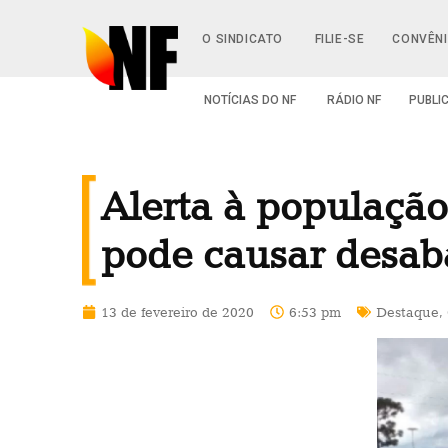
O SINDICATO
FILIE-SE
CONVÊN
NOTÍCIAS DO NF
RÁDIO NF
PUBLI
Alerta à população
pode causar desab
13 de fevereiro de 2020
6:53 pm
Destaque
,