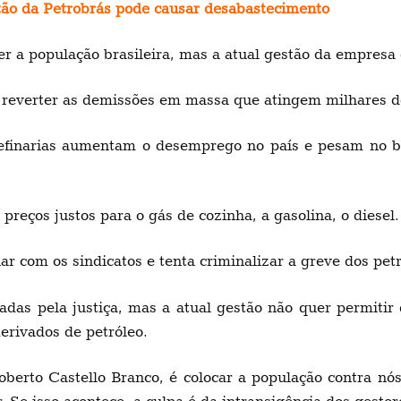
stão da Petrobrás pode causar desabastecimento
er a população brasileira, mas a atual gestão da empresa
 reverter as demissões em massa que atingem milhares de
efinarias aumentam o desemprego no país e pesam no bo
reços justos para o gás de cozinha, a gasolina, o diesel.
ar com os sindicatos e tenta criminalizar a greve dos petr
das pela justiça, mas a atual gestão não quer permitir
erivados de petróleo.
oberto Castello Branco, é colocar a população contra nó
 Se isso acontece, a culpa é da intransigência dos gestor