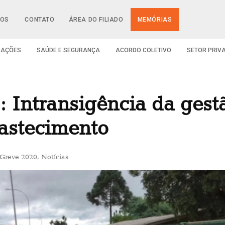
IOS
CONTATO
ÁREA DO FILIADO
MEMÓRIAS
CAÇÕES
SAÚDE E SEGURANÇA
ACORDO COLETIVO
SETOR PRIV
: Intransigência da gest
astecimento
Greve 2020
,
Notícias