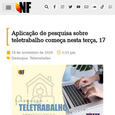
ÁREA DO FILIADO
NOTÍCIAS DO NF
SAÚDE E SEGURANÇA
ACORDO COLETIVO
SETOR PRIVADO
NF NAS INSTITUIÇÕES
Aplicação de pesquisa sobre
teletrabalho começa nesta terça, 17
16 de novembro de 2020
5:25 pm
Destaque
,
Teletrabalho