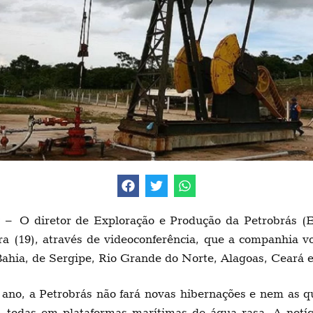
P
– O diretor de Exploração e Produção da Petrobrás (E&
a (19), através de videoconferência, que a companhia v
Bahia, de Sergipe, Rio Grande do Norte, Alagoas, Ceará e
e ano, a Petrobrás não fará novas hibernações e nem as q
 todas em plataformas marítimas de água rasa. A notíci