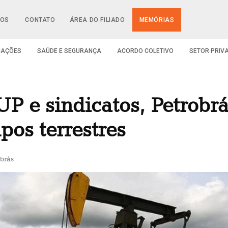
IOS
CONTATO
ÁREA DO FILIADO
MEMÓRIAS
CAÇÕES
SAÚDE E SEGURANÇA
ACORDO COLETIVO
SETOR PRIV
P e sindicatos, Petrobr
os terrestres
brás