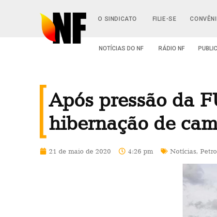
O SINDICATO
FILIE-SE
CONVÊN
NOTÍCIAS DO NF
RÁDIO NF
PUBLI
Após pressão da FU
hibernação de camp
21 de maio de 2020
4:26 pm
Notícias
,
Petro