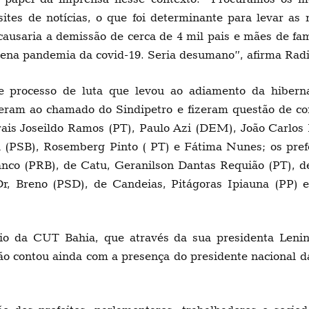
 sites de notícias, o que foi determinante para levar as
causaria a demissão de cerca de 4 mil pais e mães de fa
plena pandemia da covid-19. Seria desumano”, afirma Rad
e processo de luta que levou ao adiamento da hiberna
eram ao chamado do Sindipetro e fizeram questão de con
rais Joseildo Ramos (PT), Paulo Azi (DEM), João Carlos 
 (PSB), Rosemberg Pinto ( PT) e Fátima Nunes; os prefe
nco (PRB), de Catu, Geranilson Dantas Requião (PT), d
r, Breno (PSD), de Candeias, Pitágoras Ipiauna (PP) 
o da CUT Bahia, que através da sua presidenta Lenin
ão contou ainda com a presença do presidente nacional