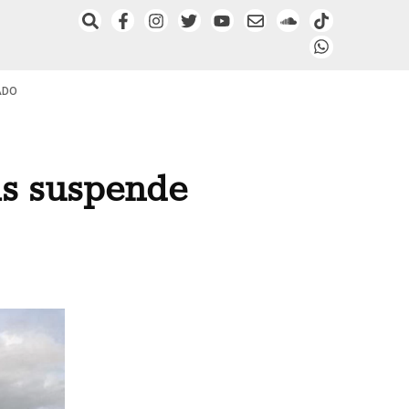
ADO
ás suspende