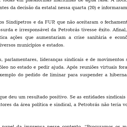
ntes da decisão da estatal nessa quarta (20) e informaram
dos Sindipetros e da FUP, que não aceitaram o fechamen
surda e irresponsável da Petrobrás tivesse êxito. Afinal
tica ações que aumentariam a crise sanitária e econ
versos municípios e estados.
s, parlamentares, lideranças sindicais e de movimentos 
leo no estado e pedir ajuda. Após reuniões virtuais for
xemplo do pedido de liminar para suspender a hiberna
que deu um resultado positivo. Se as entidades sindicais
res da área política e sindical, a Petrobrás não teria vo
te papel da imprensa nesse contexto. “Procuramos os