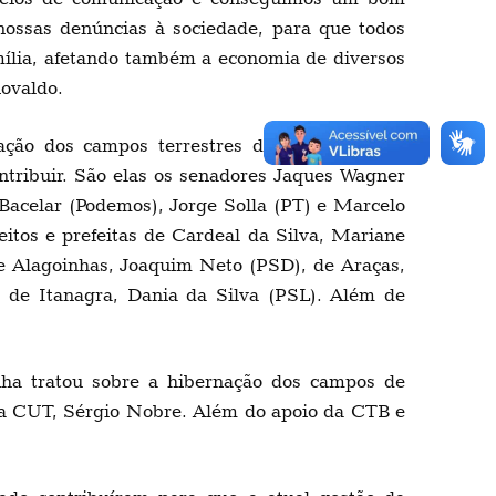
 nossas denúncias à sociedade, para que todos
mília, afetando também a economia de diversos
iovaldo.
ção dos campos terrestres de petróleo, mas
tribuir. São elas os senadores Jaques Wagner
Bacelar (Podemos), Jorge Solla (PT) e Marcelo
itos e prefeitas de Cardeal da Silva, Mariane
e Alagoinhas, Joaquim Neto (PSD), de Araças,
e de Itanagra, Dania da Silva (PSL). Além de
ha tratou sobre a hibernação dos campos de
 da CUT, Sérgio Nobre. Além do apoio da CTB e