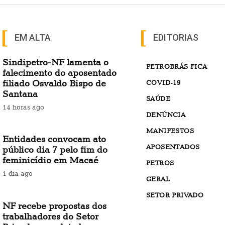
EM ALTA
EDITORIAS
Sindipetro-NF lamenta o
PETROBRÁS FICA
falecimento do aposentado
filiado Osvaldo Bispo de
COVID-19
Santana
SAÚDE
14 horas ago
DENÚNCIA
MANIFESTOS
Entidades convocam ato
APOSENTADOS
público dia 7 pelo fim do
feminicídio em Macaé
PETROS
1 dia ago
GERAL
SETOR PRIVADO
NF recebe propostas dos
trabalhadores do Setor