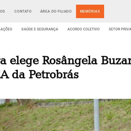
IOS
CONTATO
ÁREA DO FILIADO
MEMÓRIAS
CAÇÕES
SAÚDE E SEGURANÇA
ACORDO COLETIVO
SETOR PRIV
ra elege Rosângela Buza
A da Petrobrás