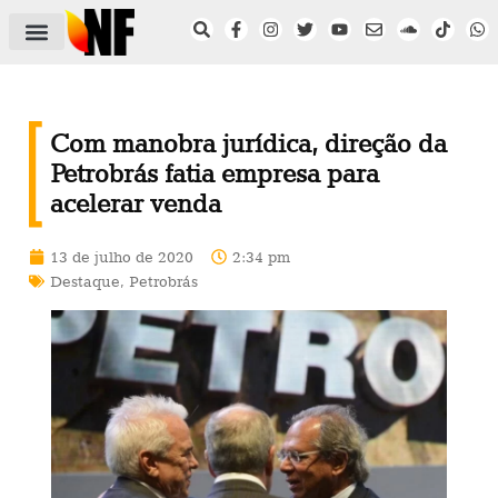
ÁREA DO FILIADO
NOTÍCIAS DO NF
SAÚDE E SEGURANÇA
ACORDO COLETIVO
SETOR PRIVADO
NF NAS INSTITUIÇÕES
Com manobra jurídica, direção da
Petrobrás fatia empresa para
acelerar venda
13 de julho de 2020
2:34 pm
Destaque
,
Petrobrás