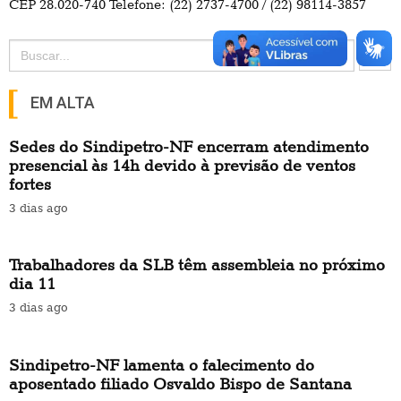
CEP 28.020-740 Telefone: (22) 2737-4700 / (22) 98114-3857
Search Button
Search
for:
EM ALTA
Sedes do Sindipetro-NF encerram atendimento
presencial às 14h devido à previsão de ventos
fortes
3 dias ago
Trabalhadores da SLB têm assembleia no próximo
dia 11
3 dias ago
Sindipetro-NF lamenta o falecimento do
aposentado filiado Osvaldo Bispo de Santana