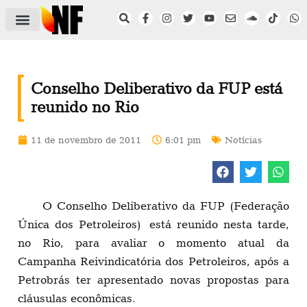
ÁREA DO FILIADO
NOTÍCIAS DO NF
SAÚDE E SEGURANÇA
ACORDO COLETIVO
SETOR PRIVADO
NF NAS INSTITUIÇÕES
Conselho Deliberativo da FUP está
reunido no Rio
11 de novembro de 2011
6:01 pm
Notícias
O Conselho Deliberativo da FUP (Federação
Única dos Petroleiros) está reunido nesta tarde,
no Rio, para avaliar o momento atual da
Campanha Reivindicatória dos Petroleiros, após a
Petrobrás ter apresentado novas propostas para
cláusulas econômicas.