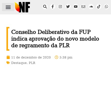
ÁREA DO FILIADO
NOTÍCIAS DO NF
SAÚDE E SEGURANÇA
ACORDO COLETIVO
SETOR PRIVADO
NF NAS INSTITUIÇÕES
Conselho Deliberativo da FUP
indica aprovação do novo modelo
de regramento da PLR
11 de dezembro de 2020
5:38 pm
Destaque
,
PLR