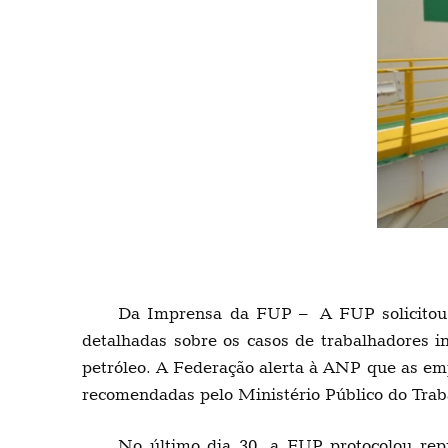
Da Imprensa da FUP – A FUP solicitou n
detalhadas sobre os casos de trabalhadores i
petróleo. A Federação alerta à ANP que as emp
recomendadas pelo Ministério Público do Tra
No último dia 30, a FUP protocolou repr