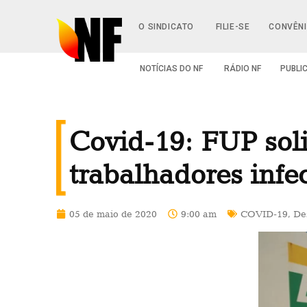
O SINDICATO
FILIE-SE
CONVÊN
NOTÍCIAS DO NF
RÁDIO NF
PUBLI
Covid-19: FUP sol
trabalhadores infe
05 de maio de 2020
9:00 am
COVID-19
,
De