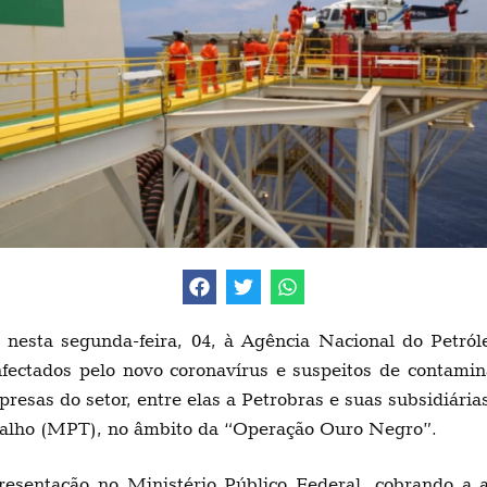
esta segunda-feira, 04, à Agência Nacional do Petról
nfectados pelo novo coronavírus e suspeitos de contami
resas do setor, entre elas a Petrobras e suas subsidiári
balho (MPT), no âmbito da “Operação Ouro Negro”.
esentação no Ministério Público Federal, cobrando a a