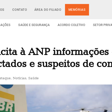
IOS
CONTATO
ÁREA DO FILIADO
MEMÓRIAS
CAÇÕES
SAÚDE E SEGURANÇA
ACORDO COLETIVO
SETOR PRIV
icita à ANP informações 
ctados e suspeitos de c
staque
,
Notícias
,
Saúde