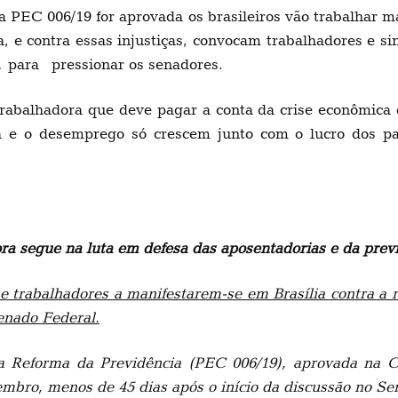
 PEC 006/19 for aprovada os brasileiros vão trabalhar ma
a, e contra essas injustiças, convocam trabalhadores e s
para pressionar os senadores.
trabalhadora que deve pagar a conta da crise econômica e
da e o desemprego só crescem junto com o lucro dos p
dora segue na luta em defesa das aposentadorias e da prev
 e trabalhadores a manifestarem-se em Brasília contra a 
enado Federal.
a Reforma da Previdência (PEC 006/19), aprovada na C
tembro, menos de 45 dias após o início da discussão no Se