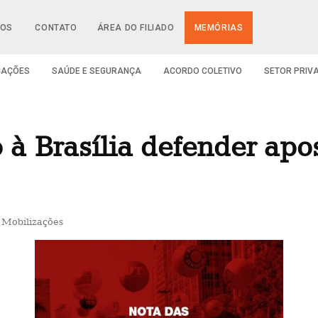
IOS
CONTATO
ÁREA DO FILIADO
MEMÓRIAS
CAÇÕES
SAÚDE E SEGURANÇA
ACORDO COLETIVO
SETOR PRIV
 à Brasília defender apos
,
Mobilizações