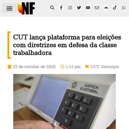
ÁREA DO FILIADO
NOTÍCIAS DO NF
SAÚDE E SEGURANÇA
ACORDO COLETIVO
SETOR PRIVADO
NF NAS INSTITUIÇÕES
CUT lança plataforma para eleições
com diretrizes em defesa da classe
trabalhadora
22 de outubro de 2020
1:12 pm
CUT
,
Destaque