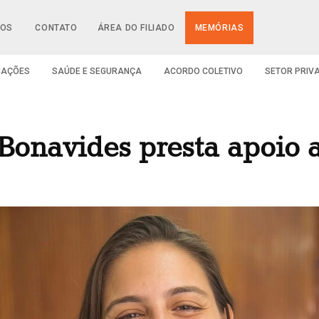
IOS
CONTATO
ÁREA DO FILIADO
MEMÓRIAS
CAÇÕES
SAÚDE E SEGURANÇA
ACORDO COLETIVO
SETOR PRIV
onavides presta apoio a