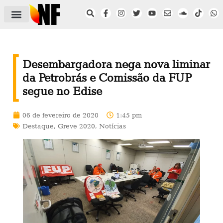
ÁREA DO FILIADO
NOTÍCIAS DO NF
SAÚDE E SEGURANÇA
ACORDO COLETIVO
SETOR PRIVADO
NF NAS INSTITUIÇÕES
Desembargadora nega nova liminar
da Petrobrás e Comissão da FUP
segue no Edise
06 de fevereiro de 2020
1:45 pm
Destaque
,
Greve 2020
,
Notícias