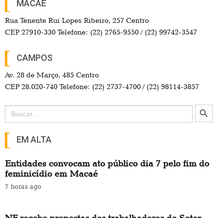
MACAÉ
Rua Tenente Rui Lopes Ribeiro, 257 Centro
CEP 27910-330 Telefone: (22) 2765-9550 / (22) 99742-3547
CAMPOS
Av. 28 de Março, 485 Centro
CEP 28.020-740 Telefone: (22) 2737-4700 / (22) 98114-3857
Search Button
Search
for:
EM ALTA
Entidades convocam ato público dia 7 pelo fim do
feminicídio em Macaé
7 horas ago
NF recebe propostas dos trabalhadores do Setor