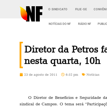
O SINDICATO
FILIE-SE
CONVÊN
NOTÍCIAS DO NF
RÁDIO NF
PUBLI
Diretor da Petros f
nesta quarta, 10h
23 de agosto de 2011
6:52 pm
Notícias
O Diretor de Benefícios e Seguridade da
sindical de Campos. O tema será “Participaç