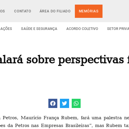
IOS
CONTATO
ÁREA DO FILIADO
MEMÓRIAS
CAÇÕES
SAÚDE E SEGURANÇA
ACORDO COLETIVO
SETOR PRIV
alará sobre perspectivas
 Petros, Maurício França Rubem, fará uma palestra nes
ões da Petros nas Empresas Brasileiras”, mas Rubem t