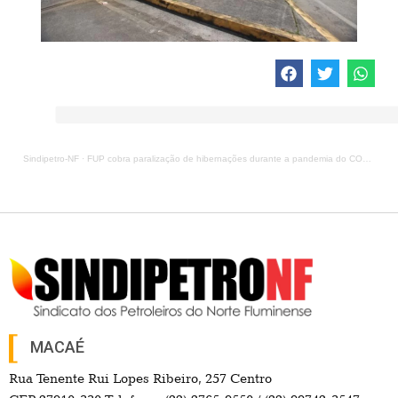
Sindipetro-NF
·
FUP cobra paralização de hibernações durante a pandemia do COVID-19
MACAÉ
Rua Tenente Rui Lopes Ribeiro, 257 Centro