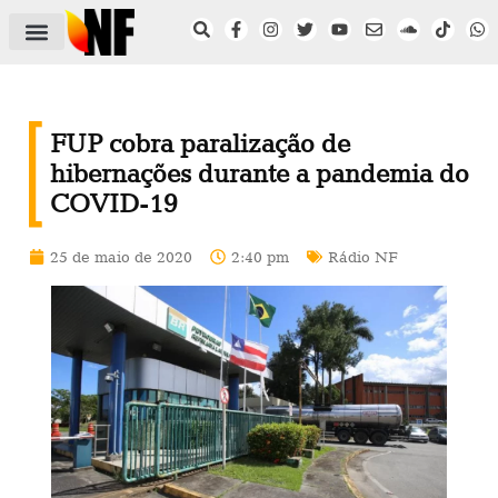
ÁREA DO FILIADO
NOTÍCIAS DO NF
SAÚDE E SEGURANÇA
ACORDO COLETIVO
SETOR PRIVADO
NF NAS INSTITUIÇÕES
FUP cobra paralização de
hibernações durante a pandemia do
COVID-19
25 de maio de 2020
2:40 pm
Rádio NF