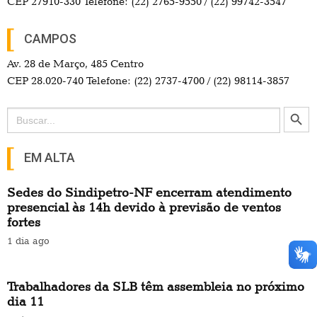
CEP 27910-330 Telefone: (22) 2765-9550 / (22) 99742-3547
CAMPOS
Av. 28 de Março, 485 Centro
CEP 28.020-740 Telefone: (22) 2737-4700 / (22) 98114-3857
Search Button
Search
for:
EM ALTA
Sedes do Sindipetro-NF encerram atendimento
presencial às 14h devido à previsão de ventos
fortes
1 dia ago
Trabalhadores da SLB têm assembleia no próximo
dia 11