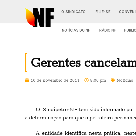
O SINDICATO
FILIE-SE
CONVÊN
NOTÍCIAS DO NF
RÁDIO NF
PUBLI
Gerentes cancela
10 de novembro de 2011
8:06 pm
Notícias
O Sindipetro-NF tem sido informado por 
a determinação para que o petroleiro permane
A entidade identifica nesta prática, n