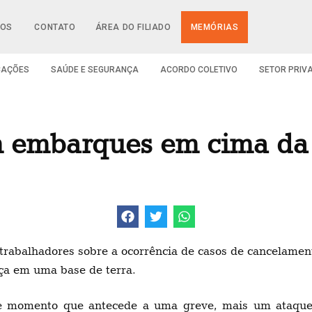
IOS
CONTATO
ÁREA DO FILIADO
MEMÓRIAS
CAÇÕES
SAÚDE E SEGURANÇA
ACORDO COLETIVO
SETOR PRIV
m embarques em cima da
trabalhadores sobre a ocorrência de casos de cancelame
ça em uma base de terra.
este momento que antecede a uma greve, mais um ataque