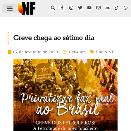
ÁREA DO FILIADO
NOTÍCIAS DO NF
SAÚDE E SEGURANÇA
ACORDO COLETIVO
SETOR PRIVADO
NF NAS INSTITUIÇÕES
Greve chega ao sétimo dia
07 de fevereiro de 2020
10:04 am
Rádio NF