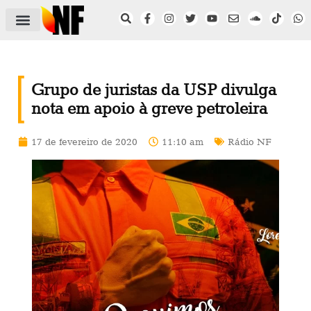
ÁREA DO FILIADO
NOTÍCIAS DO NF
SAÚDE E SEGURANÇA
ACORDO COLETIVO
SETOR PRIVADO
NF NAS INSTITUIÇÕES
Grupo de juristas da USP divulga
nota em apoio à greve petroleira
17 de fevereiro de 2020
11:10 am
Rádio NF