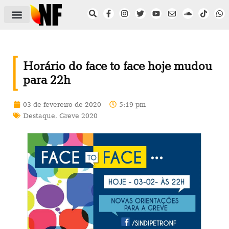
ÁREA DO FILIADO
NOTÍCIAS DO NF
SAÚDE E SEGURANÇA
ACORDO COLETIVO
SETOR PRIVADO
NF NAS INSTITUIÇÕES
Horário do face to face hoje mudou
para 22h
03 de fevereiro de 2020
5:19 pm
Destaque
,
Greve 2020