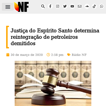
ÁREA DO FILIADO
NOTÍCIAS DO NF
SAÚDE E SEGURANÇA
ACORDO COLETIVO
SETOR PRIVADO
NF NAS INSTITUIÇÕES
Justiça do Espírito Santo determina
reintegração de petroleiros
demitidos
30 de março de 2020
2:58 pm
Rádio NF