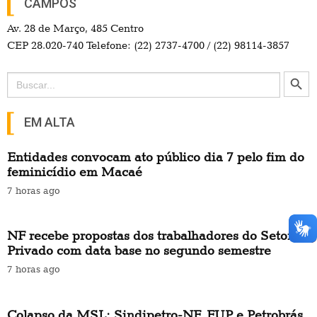
CAMPOS
Av. 28 de Março, 485 Centro
CEP 28.020-740 Telefone: (22) 2737-4700 / (22) 98114-3857
Search Button
Search
for:
EM ALTA
Entidades convocam ato público dia 7 pelo fim do
feminicídio em Macaé
7 horas ago
NF recebe propostas dos trabalhadores do Setor
Privado com data base no segundo semestre
7 horas ago
Colapso da MSL: Sindipetro-NF, FUP e Petrobrás