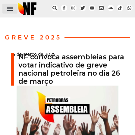
ÁREA DO FILIADO
NOTÍCIAS DO NF
SAÚDE E SEGURANÇA
ACORDO COLETIVO
SETOR PRIVADO
NF NAS INSTITUIÇÕES
GREVE 2025
14 de março de 2025
NF convoca assembleias para
votar indicativo de greve
nacional petroleira no dia 26
de março