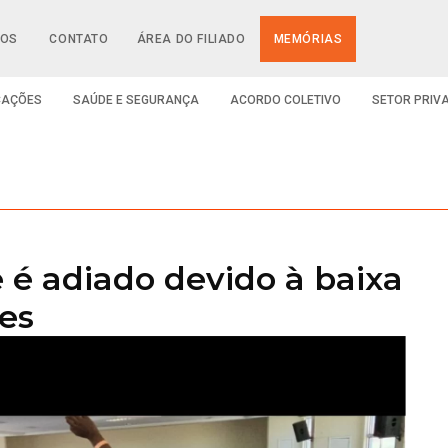
IOS
CONTATO
ÁREA DO FILIADO
MEMÓRIAS
CAÇÕES
SAÚDE E SEGURANÇA
ACORDO COLETIVO
SETOR PRIV
 é adiado devido à baixa
ões