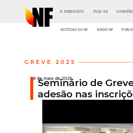
O SINDICATO
FILIE-SE
CONVÊN
NOTÍCIAS DO NF
RÁDIO NF
PUBLI
GREVE 2025
29 de maio de 2026
Seminário de Greve
adesão nas inscriç