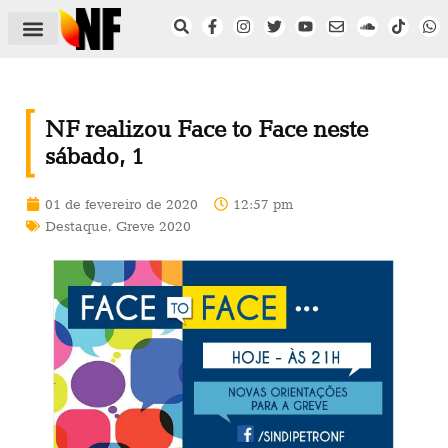
ÁREA DO FILIADO
NOTÍCIAS DO NF
SAÚDE E SEGURANÇA
ACORDO COLETIVO
SETOR PRIVADO
NF NAS INSTITUIÇÕES
NF realizou Face to Face neste
sábado, 1
01 de fevereiro de 2020
12:57 pm
Destaque
,
Greve 2020