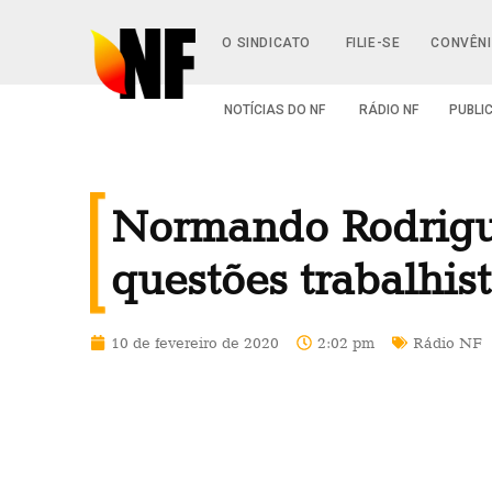
O SINDICATO
FILIE-SE
CONVÊN
NOTÍCIAS DO NF
RÁDIO NF
PUBLI
Normando Rodrigue
questões trabalhis
10 de fevereiro de 2020
2:02 pm
Rádio NF