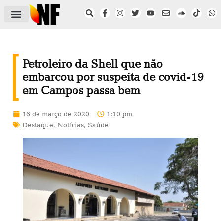
ÁREA DO FILIADO
NOTÍCIAS DO NF
SAÚDE E SEGURANÇA
ACORDO COLETIVO
SETOR PRIVADO
NF NAS INSTITUIÇÕES
Petroleiro da Shell que não
embarcou por suspeita de covid-19
em Campos passa bem
16 de março de 2020
1:10 pm
Destaque
,
Notícias
,
Saúde