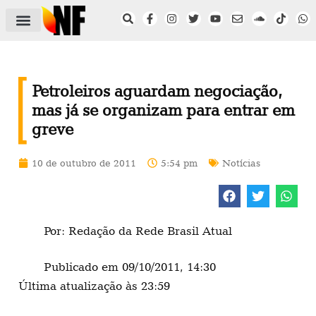
ÁREA DO FILIADO
NOTÍCIAS DO NF
SAÚDE E SEGURANÇA
ACORDO COLETIVO
SETOR PRIVADO
NF NAS INSTITUIÇÕES
Petroleiros aguardam negociação,
mas já se organizam para entrar em
greve
10 de outubro de 2011
5:54 pm
Notícias
Por: Redação da Rede Brasil Atual
Publicado em 09/10/2011, 14:30
Última atualização às 23:59