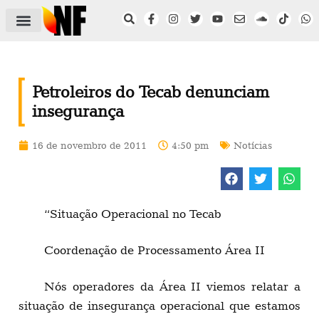
ÁREA DO FILIADO
NOTÍCIAS DO NF
SAÚDE E SEGURANÇA
ACORDO COLETIVO
SETOR PRIVADO
NF NAS INSTITUIÇÕES
Petroleiros do Tecab denunciam
insegurança
16 de novembro de 2011
4:50 pm
Notícias
“Situação Operacional no Tecab
Coordenação de Processamento Área II
Nós operadores da Área II viemos relatar a
situação de insegurança operacional que estamos