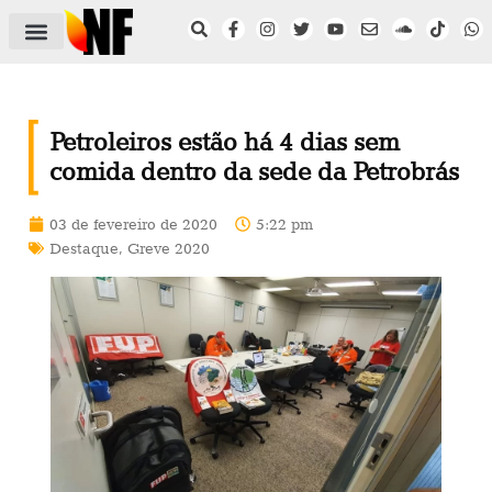
ÁREA DO FILIADO
NOTÍCIAS DO NF
SAÚDE E SEGURANÇA
ACORDO COLETIVO
SETOR PRIVADO
NF NAS INSTITUIÇÕES
Petroleiros estão há 4 dias sem
comida dentro da sede da Petrobrás
03 de fevereiro de 2020
5:22 pm
Destaque
,
Greve 2020