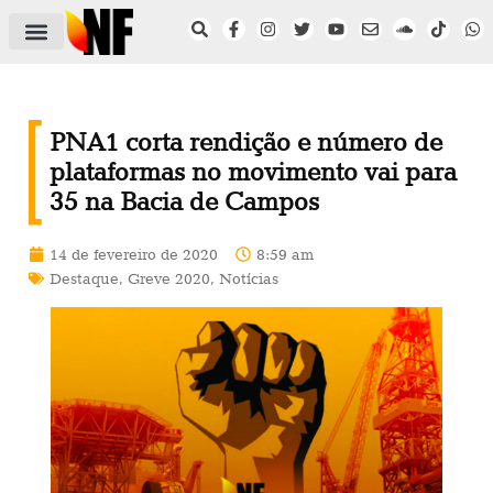
ÁREA DO FILIADO
NOTÍCIAS DO NF
SAÚDE E SEGURANÇA
ACORDO COLETIVO
SETOR PRIVADO
NF NAS INSTITUIÇÕES
PNA1 corta rendição e número de
plataformas no movimento vai para
35 na Bacia de Campos
14 de fevereiro de 2020
8:59 am
Destaque
,
Greve 2020
,
Notícias