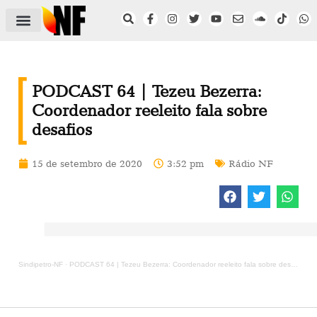
ÁREA DO FILIADO
NOTÍCIAS DO NF
SAÚDE E SEGURANÇA
ACORDO COLETIVO
SETOR PRIVADO
NF NAS INSTITUIÇÕES
PODCAST 64 | Tezeu Bezerra:
Coordenador reeleito fala sobre
desafios
15 de setembro de 2020
3:52 pm
Rádio NF
Sindipetro-NF
·
PODCAST 64 | Tezeu Bezerra: Coordenador reeleito fala sobre desafios