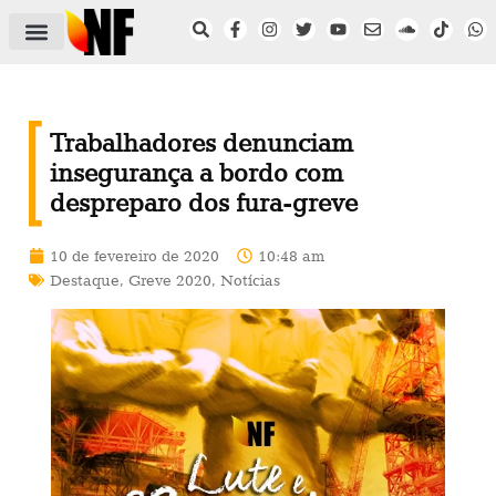
ÁREA DO FILIADO
NOTÍCIAS DO NF
SAÚDE E SEGURANÇA
ACORDO COLETIVO
SETOR PRIVADO
NF NAS INSTITUIÇÕES
Trabalhadores denunciam
insegurança a bordo com
despreparo dos fura-greve
10 de fevereiro de 2020
10:48 am
Destaque
,
Greve 2020
,
Notícias