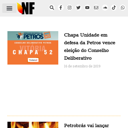
ÁREA DO FILIADO
NOTÍCIAS DO NF
SAÚDE E SEGURANÇA
ACORDO COLETIVO
SETOR PRIVADO
NF NAS INSTITUIÇÕES
Chapa Unidade em
defesa da Petros vence
eleição do Conselho
Deliberativo
16 de setembro de 2019
Petrobrás vai lançar