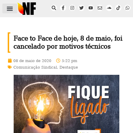
ÁREA DO FILIADO
NOTÍCIAS DO NF
SAÚDE E SEGURANÇA
ACORDO COLETIVO
SETOR PRIVADO
NF NAS INSTITUIÇÕES
Face to Face de hoje, 8 de maio, foi
cancelado por motivos técnicos
08 de maio de 2020
5:22 pm
Comunicação Sindical
,
Destaque