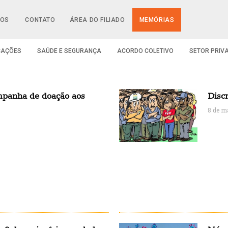
IOS
CONTATO
ÁREA DO FILIADO
MEMÓRIAS
CAÇÕES
SAÚDE E SEGURANÇA
ACORDO COLETIVO
SETOR PRIV
mpanha de doação aos
Disc
8 de m