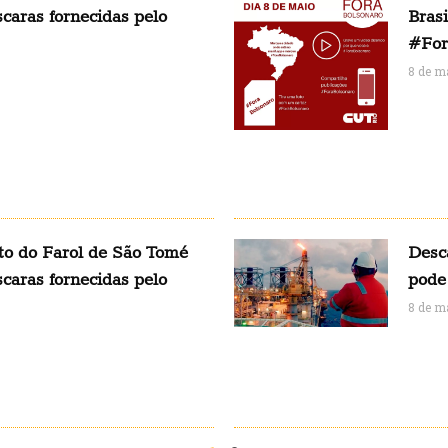
caras fornecidas pelo
Bras
#For
8 de m
to do Farol de São Tomé
Desc
caras fornecidas pelo
pode
8 de m