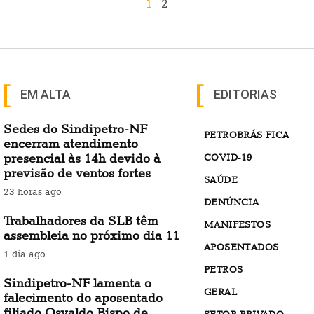
1
2
EM ALTA
EDITORIAS
Sedes do Sindipetro-NF
PETROBRÁS FICA
encerram atendimento
presencial às 14h devido à
COVID-19
previsão de ventos fortes
SAÚDE
23 horas ago
DENÚNCIA
Trabalhadores da SLB têm
MANIFESTOS
assembleia no próximo dia 11
APOSENTADOS
1 dia ago
PETROS
Sindipetro-NF lamenta o
GERAL
falecimento do aposentado
filiado Osvaldo Bispo de