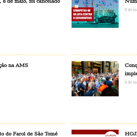
, 8 de maio, foi cancelado
Núme
8 de m
ação na AMS
Conq
impl
8 de m
to do Farol de São Tomé
HOJE